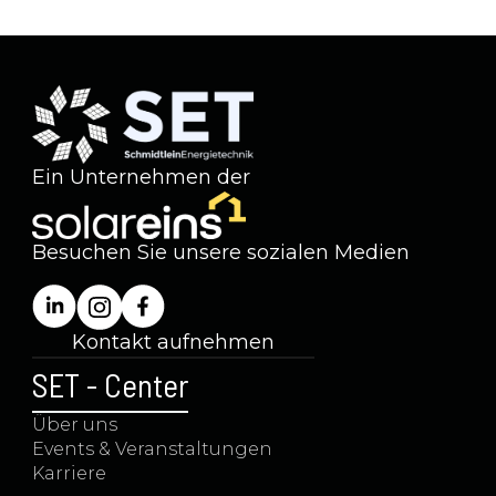
Ein Unternehmen der
Besuchen Sie unsere sozialen Medien
Kontakt aufnehmen
+49 (0) 5923 99991-11
SET - Center
Über uns
Events & Veranstaltungen
Karriere