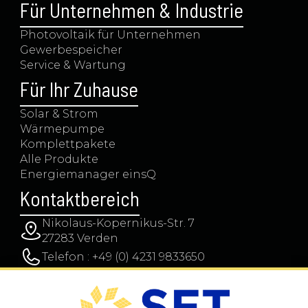
Für Unternehmen & Industrie
Photovoltaik für Unternehmen
Gewerbespeicher
Service & Wartung
Für Ihr Zuhause
Solar & Strom
Wärmepumpe
Komplettpakete
Alle Produkte
Energiemanager einsQ
Kontaktbereich
Nikolaus-Kopernikus-Str. 7
27283 Verden
Telefon : +49 (0) 4231 9833650
E-mail : info@schmidtleinweb.de