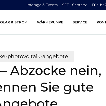
Infotage & Events
SET - Center
Für Ihr
SOLAR & STROM
WÄRMEPUMPE
SERVICE
KON
nke-photovoltaik-angebote
 – Abzocke nein,
ennen Sie gute
-Angebote