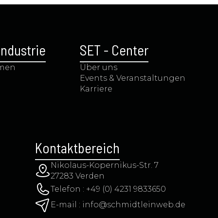
ndustrie
SET - Center
hmen
Über uns
Events & Veranstaltungen
Karriere
Kontaktbereich
Nikolaus-Kopernikus-Str. 7
27283 Verden
Telefon : +49 (0) 4231 9833650
E-mail : info@schmidtleinweb.de