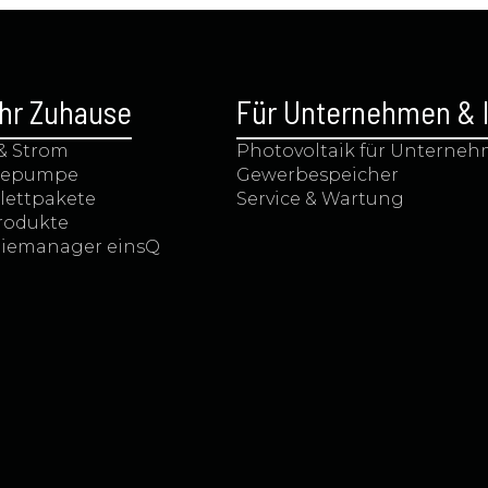
Ihr Zuhause
Für Unternehmen & I
 & Strom
Photovoltaik für Unterne
epumpe
Gewerbespeicher
ettpakete
Service & Wartung
Produkte
iemanager einsQ